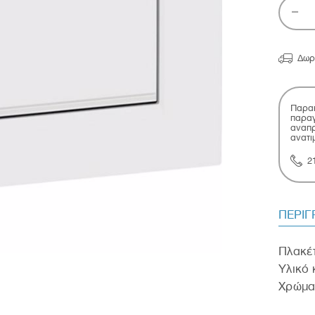

Δωρ
Παρακ
παραγ
αναπρ
ανατι
2
ΠΕΡΙ
Πλακέτ
Υλικό
Χρώμα