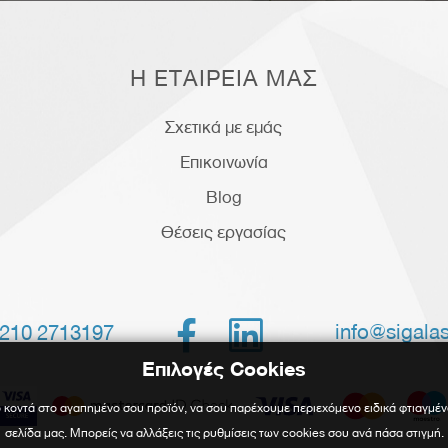
Η ΕΤΑΙΡΕΙΑ ΜΑΣ
Σχετικά με εμάς
Επικοινωνία
Blog
Θέσεις εργασίας


info@sigalas
210 2713197
Επιλογές Cookies
 κοντά στο αγαπημένο σου προϊόν, να σου παρέχουμε περιεχόμενο ειδικά φτιαγμέν
σελίδα μας. Μπορείς να αλλάξεις τις ρυθμίσεις των cookies σου ανά πάσα στιγμή.