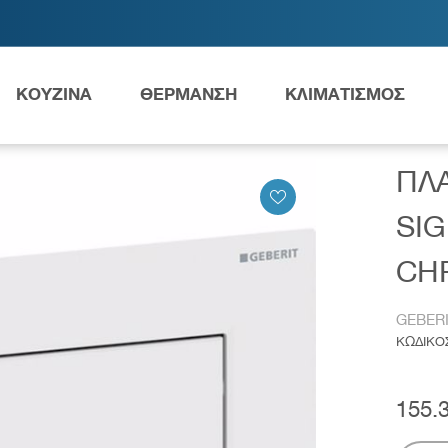
ΚΟΥΖΙΝΑ
ΘΕΡΜΑΝΣΗ
ΚΛΙΜΑΤΙΣΜΟΣ
ΣΜΟΥ
ΠΛΑΚΕΤΑ ΧΕΙΡΙΣΜΟΥ GEBERIT SIGMA 10 BRIGHT WHITE/B
ΠΛΑ
Ανταλλακτικά Grundfos
SIG
CHR
GEBER
ες
Νιπτήρες
AMEA
ΚΩΔΙΚΟ
155.