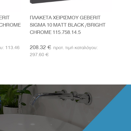
ERIT
ΠΛΑΚΕΤΑ ΧΕΙΡΙΣΜΟΥ GEBERIT
ΠΛΑ
T CHROME
SIGMA 10 MATT BLACK /BRIGHT
SIG
CHROME 115.758.14.5
115.
208.32 €
75.
113.46
297.60 €
€