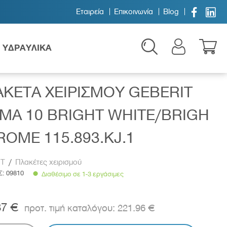


Εταιρεία
Επικοινωνία
Blog
ΥΔΡΑΥΛΙΚΑ
RIGH CHROME 115.893.KJ.1
ΚΕΤΑ ΧΕΙΡΙΣΜΟΥ GEBERIT
MA 10 BRIGHT WHITE/BRIGH
OME 115.893.KJ.1
IT
/
Πλακέτες χειρισμού
Παιδικά
Σ:
09810
Διαθέσιμο σε 1-3 εργάσιμες
37 €
221.96 €