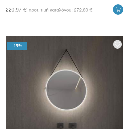
220.97 €
272.80 €

-19%