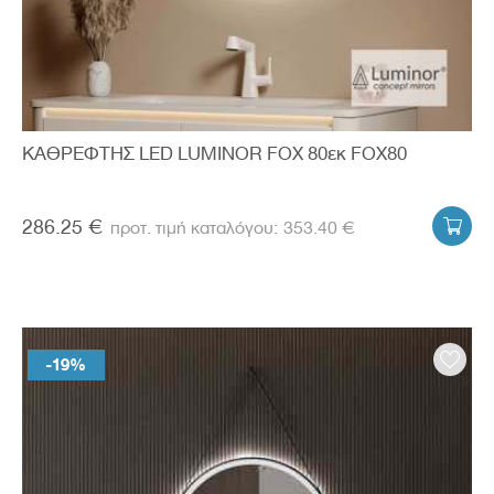
ΚΑΘΡΕΦΤΗΣ LED LUMINOR FOX 80εκ FOX80
286.25 €
353.40 €

-19%