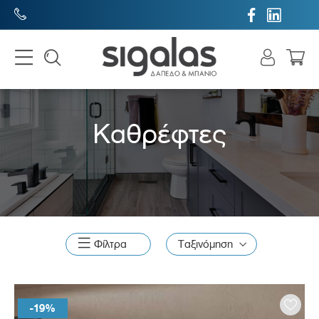


Καθρέφτες

Φίλτρα
Ταξινόμηση
-19%