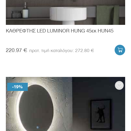
ΚΑΘΡΕΦΤΗΣ LED LUMINOR HUNG 45εκ HUN45
220.97 €
272.80 €

-19%