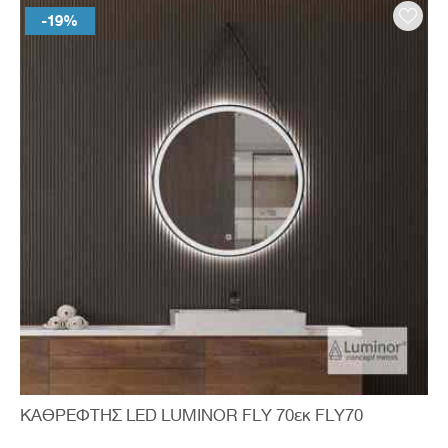
-19%
ΚΑΘΡΕΦΤΗΣ LED LUMINOR FLY 70εκ FLY70