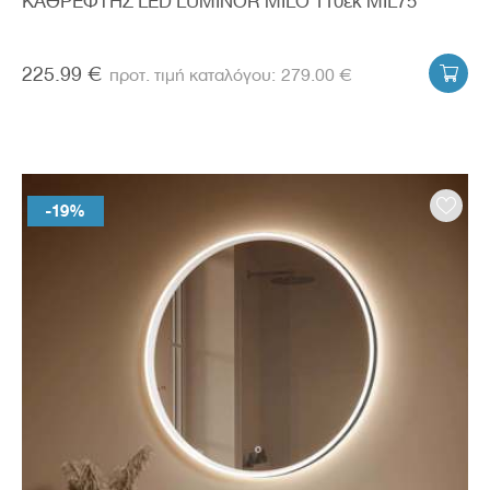
ΚΑΘΡΕΦΤΗΣ LED LUMINOR MILO 110εκ MIL75
225.99 €
279.00 €

-19%