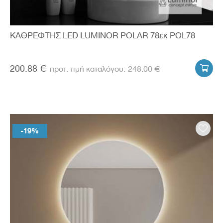
ΚΑΘΡΕΦΤΗΣ LED LUMINOR POLAR 78εκ POL78
200.88 €
248.00 €

-19%