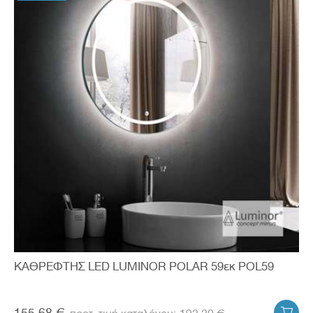
ΚΑΘΡΕΦΤΗΣ LED LUMINOR POLAR 59εκ POL59
155.68 €
