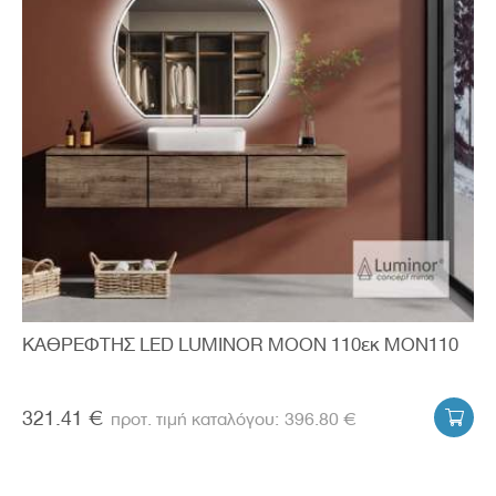
ΚΑΘΡΕΦΤΗΣ LED LUMINOR MOON 110εκ MON110
321.41 €
396.80 €
