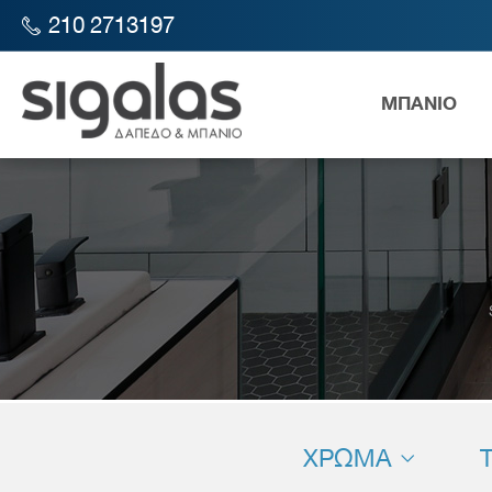
210 2713197
ΜΠΑΝΙΟ
Λεκάν
ΧΡΩΜΑ