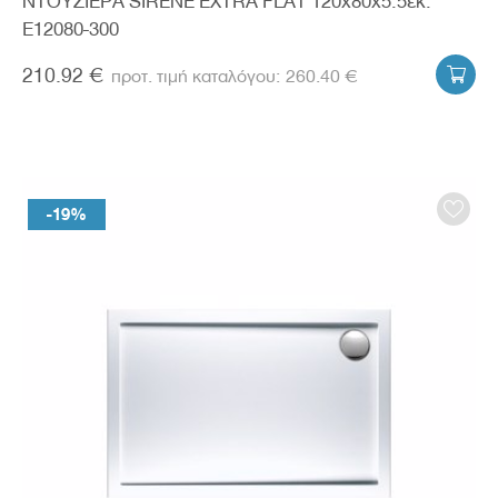
ΝΤΟΥΖΙΕΡΑ SIRENE EXTRA FLAT 120x80x5.5εκ.
E12080-300
210.92 €
260.40 €

-19%