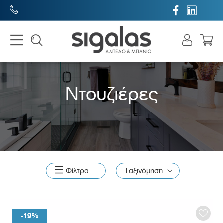


Ντουζιέρες

Φίλτρα
Ταξινόμηση
-19%