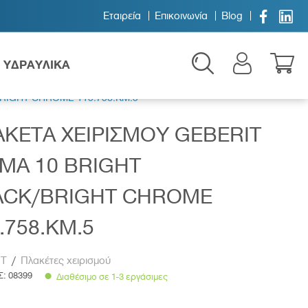


Εταιρεία
Επικοινωνία
Blog
ΥΔΡΑΥΛΙΚΑ
RIGHT CHROME 115.758.KM.5
ΚΕΤΑ ΧΕΙΡΙΣΜΟΥ GEBERIT
MA 10 BRIGHT
ACK/BRIGHT CHROME
Παιδικά
.758.KM.5
IT
/
Πλακέτες χειρισμού
Σ:
08399
Διαθέσιμο σε 1-3 εργάσιμες