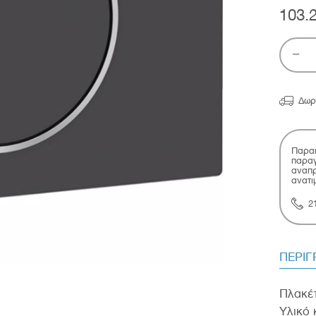
103.

Δωρ
Παρακ
παραγ
αναπρ
ανατι
2
ΠΕΡΙ
Πλακέτ
Υλικό