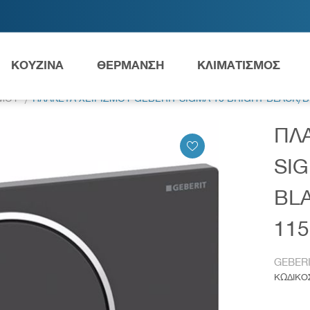
ΚΟΥΖΙΝΑ
ΘΕΡΜΑΝΣΗ
ΚΛΙΜΑΤΙΣΜΟΣ
ΣΜΟΥ
ΠΛΑΚΕΤΑ ΧΕΙΡΙΣΜΟΥ GEBERIT SIGMA 10 BRIGHT BLACK/B
ΠΛΑ
Ανταλλακτικά Grundfos
SIG
BL
ες
Νιπτήρες
AMEA
115
GEBER
ΚΩΔΙΚΟ