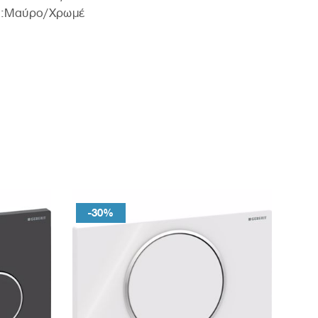
:Μαύρο/Χρωμέ
-30%
-