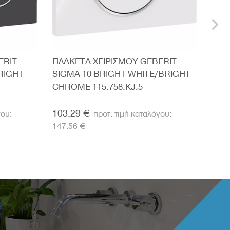
ERIT
ΠΛΑΚΕΤΑ ΧΕΙΡΙΣΜΟΥ GEBERIT
ΠΛΑ
RIGHT
SIGMA 10 BRIGHT WHITE/BRIGHT
SIG
CHROME 115.758.KJ.5
BRU
CHR
103.29 €
170
147.56 €
243.