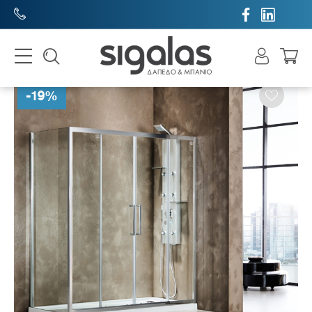


-
19
%