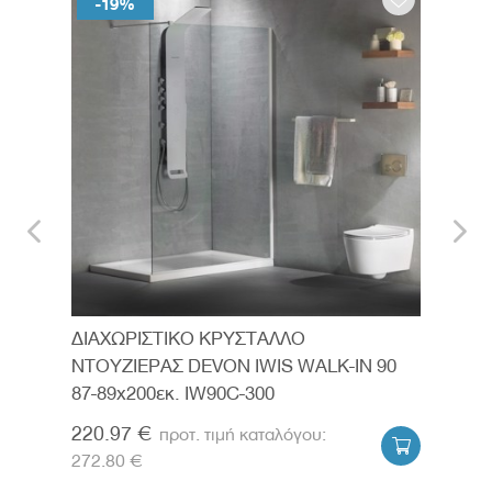
-19%
-
ΔΙΑΧΩΡΙΣΤΙΚΟ ΚΡΥΣΤΑΛΛΟ
ΔΙΑ
120
ΝΤΟΥΖΙΕΡΑΣ DEVON IWIS WALK-IN 90
ΝΤΟ
87-89x200εκ. IW90C-300
137-
220.97 €
296


272.80 €
365.