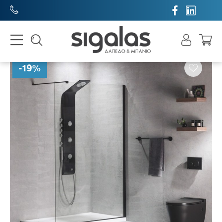


-
19
%