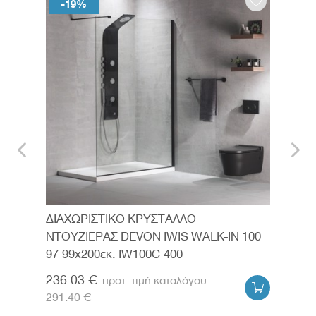
-19%
-
ΔΙΑΧΩΡΙΣΤΙΚΟ ΚΡΥΣΤΑΛΛΟ
ΔΙΑ
80
ΝΤΟΥΖΙΕΡΑΣ DEVON IWIS WALK-IN 100
ΝΤΟ
97-99x200εκ. IW100C-400
107-
236.03 €
251


291.40 €
310.