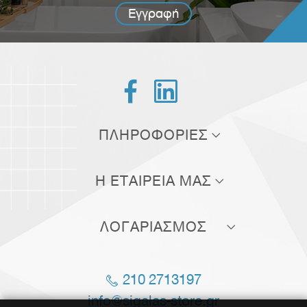
Εγγραφή


ΠΛΗΡΟΦΟΡΙΕΣ
Τρόποι αποστολής
Η ΕΤΑΙΡΕΙΑ ΜΑΣ
Τρόποι πληρωμής
Σχετικά με εμάς
Πολιτική επιστροφών
ΛΟΓΑΡΙΑΣΜΟΣ
Επικοινωνία
Όροι χρήσης
Οι παραγγελίες μου
Blog
210 2713197
Οι διευθύνσεις μου
Θέσεις εργασίας
info@sigalas-store.gr