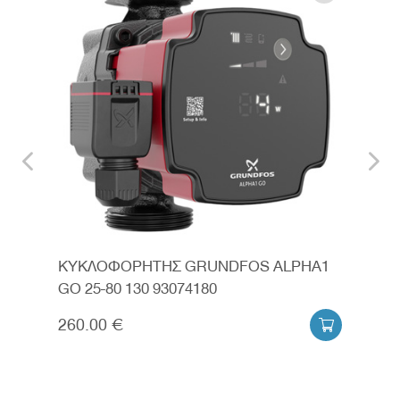
A1
ΚΥΚΛΟΦΟΡΗΤΗΣ GRUNDFOS ALPHA1
ΚΥΚ
GO 25-80 130 93074180
992
260.00 €
130

