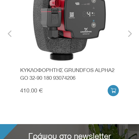
ΚΥΚΛΟΦΟΡΗΤΗΣ GRUNDFOS ALPHA2
ΚΥΚ
GO 32-90 180 93074206
32-8
410.00 €
380


Γράψου στο newsletter