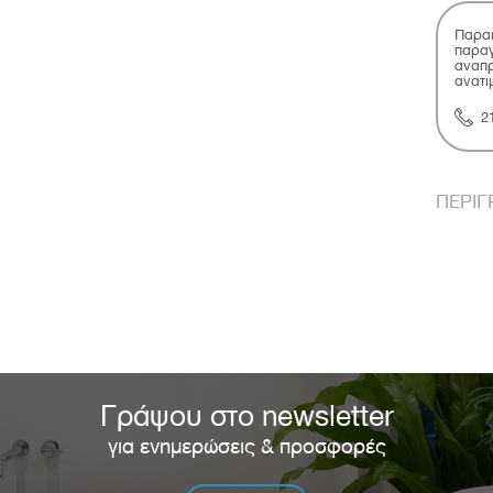
Παρακ
παραγ
αναπρ
ανατι
2
ΠΕΡΙ
Γράψου στο newsletter
για ενημερώσεις & προσφορές