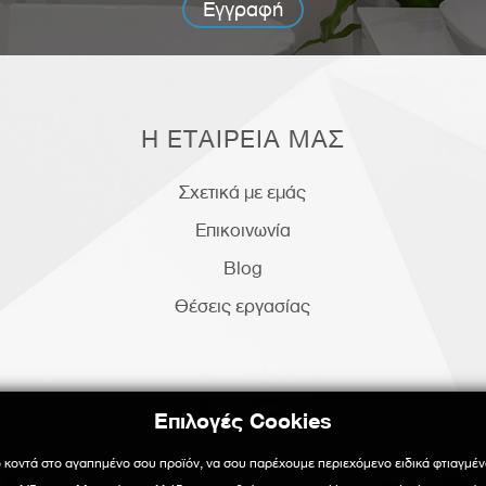
Εγγραφή
Η ΕΤΑΙΡΕΙΑ ΜΑΣ
Σχετικά με εμάς
Επικοινωνία
Blog
Θέσεις εργασίας


info@sigalas
210 2713197
Επιλογές Cookies
Επιλογές Cookies
 κοντά στο αγαπημένο σου προϊόν, να σου παρέχουμε περιεχόμενο ειδικά φτιαγμέν
 κοντά στο αγαπημένο σου προϊόν, να σου παρέχουμε περιεχόμενο ειδικά φτιαγμέν