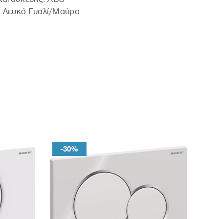
:Λευκό Γυαλί/Μαύρο
-30%
-