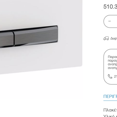
510.

Δωρ
Παρακ
παραγ
αναπρ
ανατι
2
ΠΕΡΙ
Πλακέτ
Υλικό