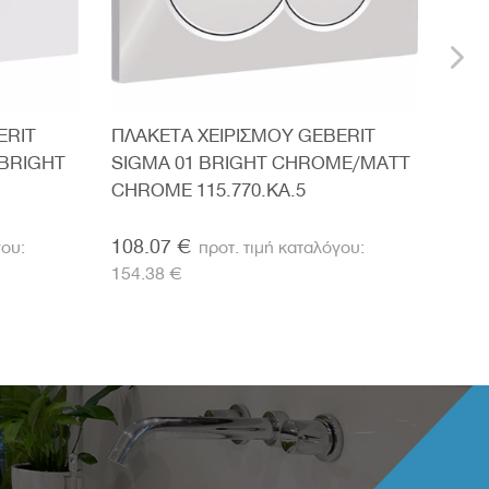
ERIT
ΠΛΑΚΕΤΑ ΧΕΙΡΙΣΜΟΥ GEBERIT
ΠΛΑ
/BRIGHT
SIGMA 01 BRIGHT CHROME/MATT
SIG
CHROME 115.770.KA.5
GAL
108.07 €
329
154.38 €
470.