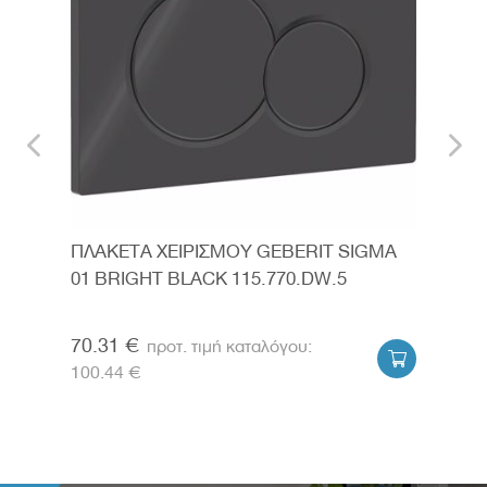
MA
ΠΛΑΚΕΤΑ ΧΕΙΡΙΣΜΟΥ GEBERIT SIGMA
ΠΛΑ
.1
01 BRIGHT BLACK 115.770.DW.5
01 
70.31 €
75.


100.44 €
107.