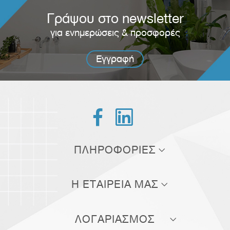
Γράψου στο newsletter
για ενημερώσεις & προσφορές
Εγγραφή


ΠΛΗΡΟΦΟΡΙΕΣ
Τρόποι αποστολής
Η ΕΤΑΙΡΕΙΑ ΜΑΣ
Τρόποι πληρωμής
Σχετικά με εμάς
Πολιτική επιστροφών
ΛΟΓΑΡΙΑΣΜΟΣ
Επικοινωνία
Όροι χρήσης