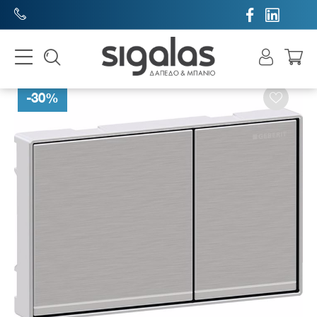


-
30
%