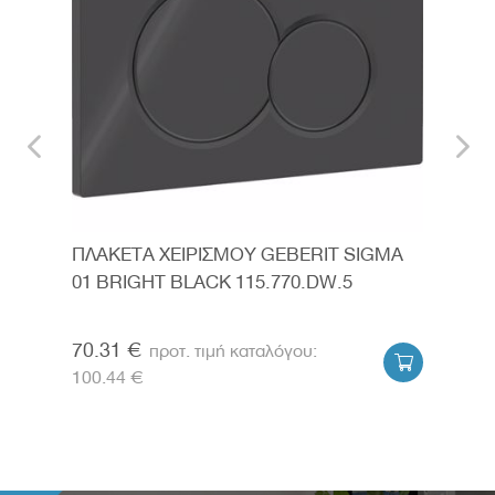
MA
ΠΛΑΚΕΤΑ ΧΕΙΡΙΣΜΟΥ GEBERIT SIGMA
ΠΛΑ
01 BRIGHT BLACK 115.770.DW.5
01 
70.31 €
75.


100.44 €
107.