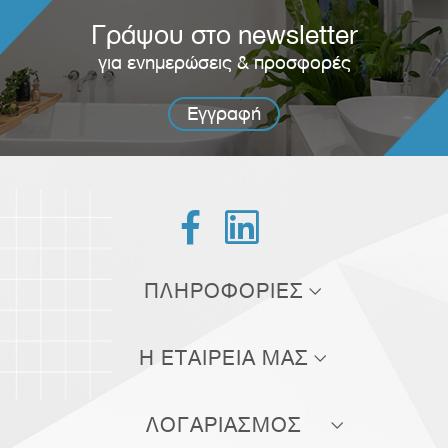
Γράψου στο newsletter
για ενημερώσεις & προσφορές
Εγγραφή


ΠΛΗΡΟΦΟΡΙΕΣ
Τρόποι αποστολής
Η ΕΤΑΙΡΕΙΑ ΜΑΣ
Τρόποι πληρωμής
Σχετικά με εμάς
Πολιτική επιστροφών
ΛΟΓΑΡΙΑΣΜΟΣ
Επικοινωνία
Όροι χρήσης