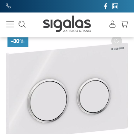


-
30
%