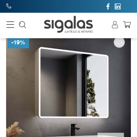


-
19
%