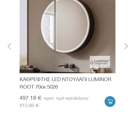
NOR
ΚΑΘΡΕΦΤΗΣ LED ΝΤΟΥΛΑΠΙ LUMINOR
ΚΑΘ
ROOT 70εκ 5026
JASS
497.18 €
497


613.80 €
613.