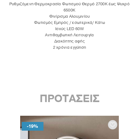
Ρυθμιζόμενη Θερμοκρασία Φωτισμού Θερμό 2700K έως Ψυχρό
6500K
Φινίρισμα Αλουμινίου
Φωτισμός Εμπρός / εσωτερικά/ Κάτω
Ισχύς LED 60W
Αντιθαμβωτική Λειτουργία
Διακόπτης αφής
2 χρόνια εγγύηση
ΠΡΟΤΑΣΕΙΣ
-19%
-