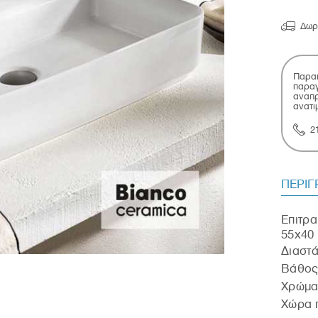

Δωρ
Παρακ
παραγ
αναπρ
ανατι
2
ΠΕΡΙ
Eπιτρα
55x40
Διαστά
Βάθος
Χρώμα
Χώρα π