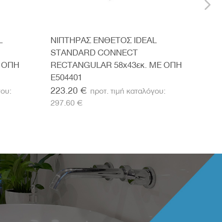
L
ΝΙΠΤΗΡΑΣ ΕΝΘΕΤΟΣ IDEAL
ΝΙΠ
STANDARD CONNECT
STA
 ΟΠΗ
RECTANGULAR 58x43εκ. ΜΕ ΟΠΗ
ROU
E504401
223.20 €
158
297.60 €
210.