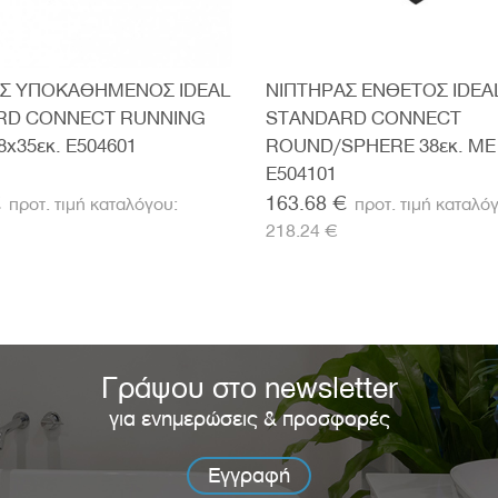
ΑΣ ΥΠΟΚΑΘΗΜΕΝΟΣ IDEAL
ΝΙΠΤΗΡΑΣ ΕΝΘΕΤΟΣ IDEA
RD CONNECT RUNNING
STANDARD CONNECT
x35εκ. E504601
ROUND/SPHERE 38εκ. ΜΕ
E504101
€
163.68 €
218.24 €
Γράψου στο newsletter
για ενημερώσεις & προσφορές
Εγγραφή