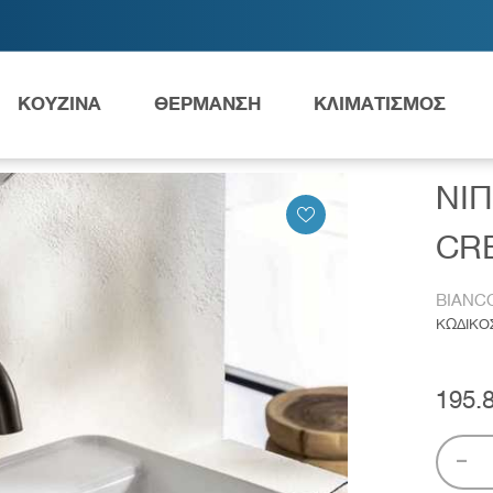
ΚΟΥΖΙΝΑ
ΘΕΡΜΑΝΣΗ
ΚΛΙΜΑΤΙΣΜΟΣ
ΙΠΤΗΡΑΣ BIANCO CERAMICA CREST 55X40CM 39055-300
ΝΙ
Ανταλλακτικά Grundfos
CRE
BIANC
ΚΩΔΙΚΟ
ες
Νιπτήρες
AMEA
195.