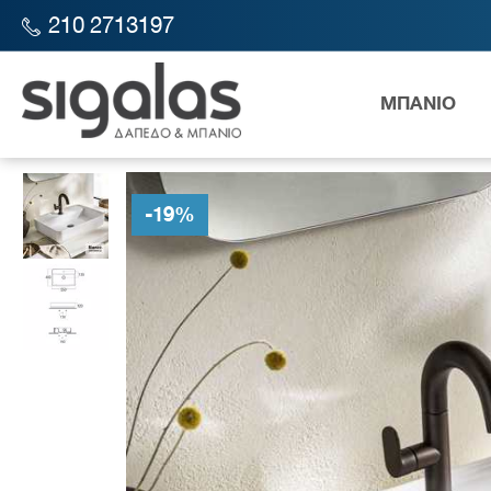
210 2713197
ΜΠΑΝΙΟ
SIGALAS STORE
ΜΠΑΝΙΟ
ΕΙΔΗ ΥΓΙΕΙΝΗΣ
ΝΙΠΤΗΡΕΣ
Ν
-
19
%
Λεκάν