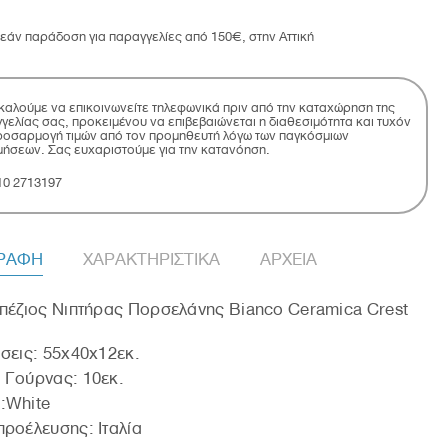
εάν παράδοση για παραγγελίες από 150€, στην Αττική
αλούμε να επικοινωνείτε τηλεφωνικά πριν από την καταχώρηση της
γελίας σας, προκειμένου να επιβεβαιώνεται η διαθεσιμότητα και τυχόν
οσαρμογή τιμών από τον προμηθευτή λόγω των παγκόσμιων
μήσεων. Σας ευχαριστούμε για την κατανόηση.
10 2713197
ΓΡΑΦΗ
ΧΑΡΑΚΤΗΡΙΣΤΙΚΑ
ΑΡΧΕΙΑ
πέζιος Νιπτήρας Πορσελάνης Bianco Ceramica Crest
σεις: 55x40x12εκ.
 Γούρνας: 10εκ.
:White
ροέλευσης: Ιταλία