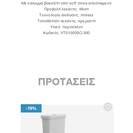
Με κάλυμμα βακελίτη slim soft close αποσπώμενο
Προβολή λεκάνης: 48cm
Τεχνολογία έκπλυσης: rimless
Τοποθέτηση λεκάνης: κρεμαστή
Υλικό: πορσελάνη
Κωδικός: VT01000SC-300
ΠΡΟΤΑΣΕΙΣ
-19%
-