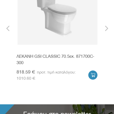
RL
ΛΕΚΑΝΗ GSI CLASSIC 70.5εκ. 871700C-
ΛΕΚ
300
881
818.59 €
718


1010.60 €
886.