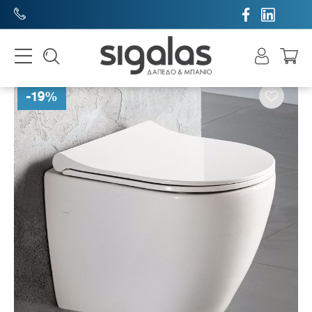


-
19
%