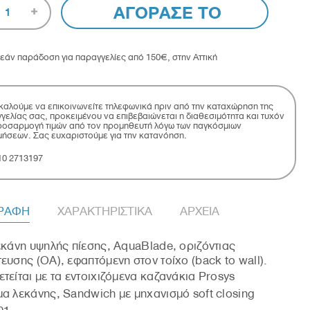
ΑΓΟΡΑΣΕ ΤΟ
1
εάν παράδοση για παραγγελίες από 150€, στην Αττική
αλούμε να επικοινωνείτε τηλεφωνικά πριν από την καταχώρηση της
γελίας σας, προκειμένου να επιβεβαιώνεται η διαθεσιμότητα και τυχόν
οσαρμογή τιμών από τον προμηθευτή λόγω των παγκόσμιων
μήσεων. Σας ευχαριστούμε για την κατανόηση.
10 2713197
ΓΡΑΦΗ
ΧΑΡΑΚΤΗΡΙΣΤΙΚΑ
ΑΡΧΕΙΑ
εκάνη υψηλής πίεσης, AquaBlade, οριζόντιας
ευσης (OΑ), εφαπτόμενη στον τοίχο (back to wall).
τείται με τα εντοιχιζόμενα καζανάκια Prosys
α λεκάνης, Sandwich με μηχανισμό soft closing