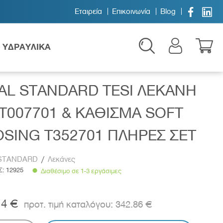


Εταιρεία
Επικοινωνία
Blog
ΥΔΡΑΥΛΙΚΑ
NG T352701 ΠΛΗΡΕΣ ΣΕΤ
AL STANDARD TESI ΛΕΚΑΝΗ
T007701 & ΚΑΘΙΣΜΑ SOFT
SING T352701 ΠΛΗΡΕΣ ΣΕΤ
 STANDARD
/
Λεκάνες
Παιδικά
Σ:
12925
Διαθέσιμο σε 1-3 εργάσιμες
14 €
342.86 €