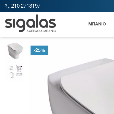
210 2713197
ΜΠΑΝΙΟ
SIGALAS STORE
ΜΠΑΝΙΟ
ΕΙΔΗ ΥΓΙΕΙΝΗΣ
ΛΕΚΑΝΕΣ
ID
-
25
%
Λεκάν