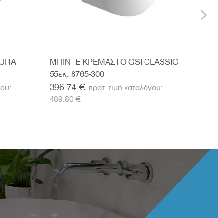
PURA
ΜΠΙΝΤΕ ΚΡΕΜΑΣΤΟ GSI CLASSIC
ΣΕΤ
55εκ. 8765-300
FSO
396.74 €
64.
489.80 €
€