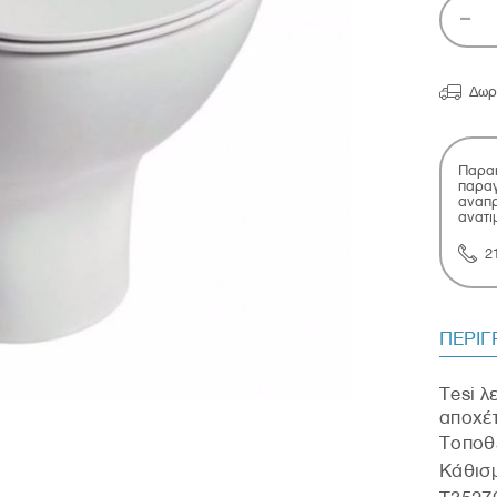

Δωρ
Παρακ
παραγ
αναπρ
ανατι
2
ΠΕΡΙ
Tesi λ
αποχέτ
Tοποθε
Κάθισμ