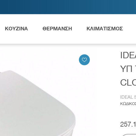
ΚΟΥΖΙΝΑ
ΘΕΡΜΑΝΣΗ
ΚΛΙΜΑΤΙΣΜΟΣ
EAL STANDARD TESI ΛΕΚΑΝΗ ΥΠ T007701 & ΚΑΘΙΣΜΑ SOFT CLOSI
IDE
Ανταλλακτικά Grundfos
ΥΠ 
CLO
IDEAL
ες
Νιπτήρες
AMEA
ΚΩΔΙΚΟ
257.