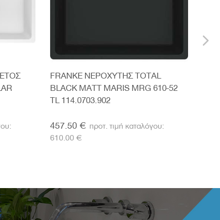
ΘΕΤΟΣ
FRANKE ΝΕΡΟΧΥΤΗΣ TOTAL
FRA
LAR
BLACK MATT MARIS MRG 610-52
FRA
TL 114.0703.902
MRG
BLA
457.50 €
315
610.00 €
420.