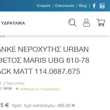


Εταιρεία
Επικοινωνία
Blog
ΥΔΡΑΥΛΙΚΑ
675
ANKE ΝΕΡΟΧΥΤΗΣ URBAN
ΕΤΟΣ MARIS UBG 610-78
CK MATT 114.0687.675
Παιδικά
E
/
Νεροχύτες
Σ:
18139
Διαθέσιμο σε 1-3 εργάσιμες
75 €
465.00 €