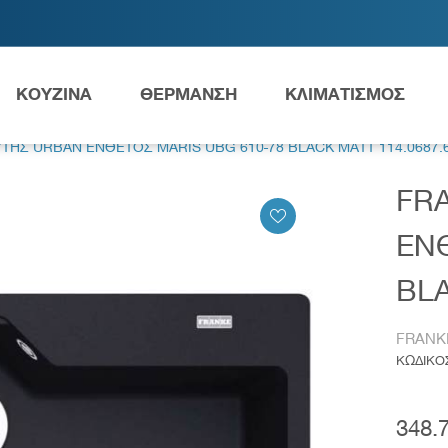
ΚΟΥΖΙΝΑ
ΘΕΡΜΑΝΣΗ
ΚΛΙΜΑΤΙΣΜΟΣ
ΤΗΣ URBAN ΕΝΘΕΤΟΣ MARIS UBG 610-78 BLACK MATT 114.0687.
FR
Ανταλλακτικά Grundfos
ΕΝΘ
BLA
ες
Νιπτήρες
AMEA
FRANK
ΚΩΔΙΚΟ
348.