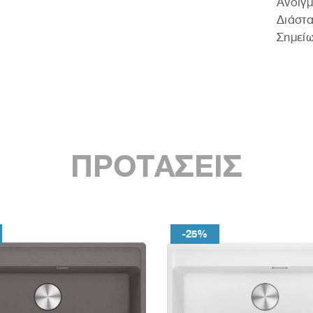
Άνοιγ
∆ιάστ
Σημεί
ΠΡΟΤΑΣΕΙΣ
-25%