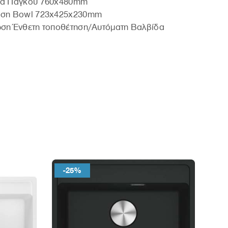
μα Πάγκου 760x480mm
αση Bowl 723x425x230mm
ωση Ένθετη τοποθέτηση/Αυτόματη Βαλβίδα
-25%
-