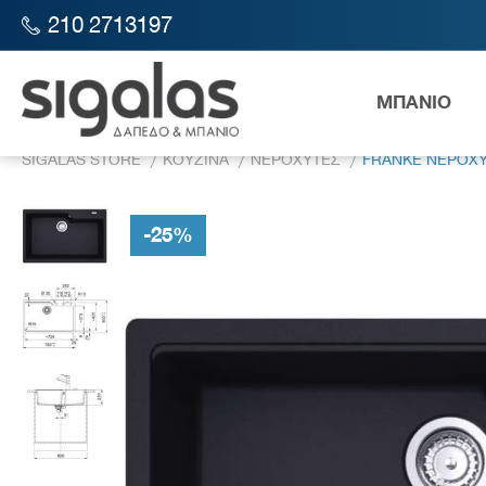
210 2713197
ΜΠΑΝΙΟ
SIGALAS STORE
ΚΟΥΖΙΝΑ
ΝΕΡΟΧΥΤΕΣ
FRANKE ΝΕΡΟΧΥ
-
25
%
Λεκάν