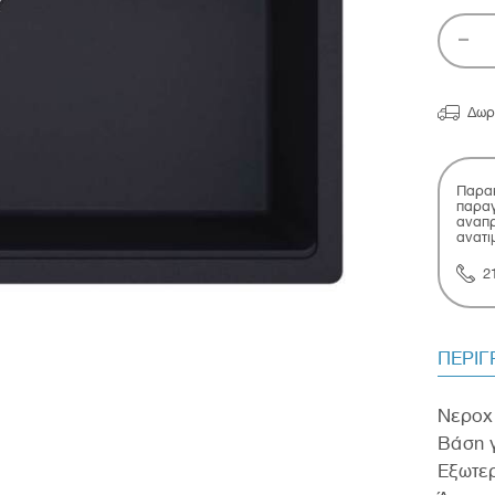

Δωρ
Παρακ
παραγ
αναπρ
ανατι
2
ΠΕΡΙ
Νεροχύ
Βάση γ
Εξωτε