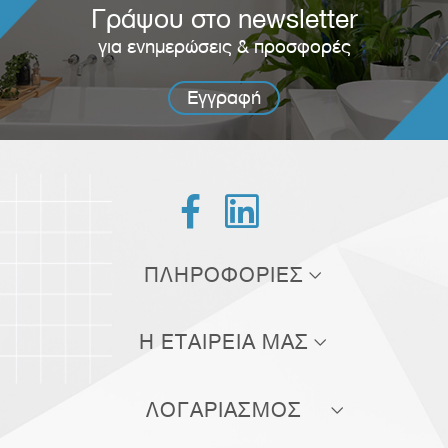
Γράψου στο newsletter
για ενημερώσεις & προσφορές
Εγγραφή


ΠΛΗΡΟΦΟΡΙΕΣ
Τρόποι αποστολής
Η ΕΤΑΙΡΕΙΑ ΜΑΣ
Τρόποι πληρωμής
Σχετικά με εμάς
Πολιτική επιστροφών
ΛΟΓΑΡΙΑΣΜΟΣ
Επικοινωνία
Όροι χρήσης