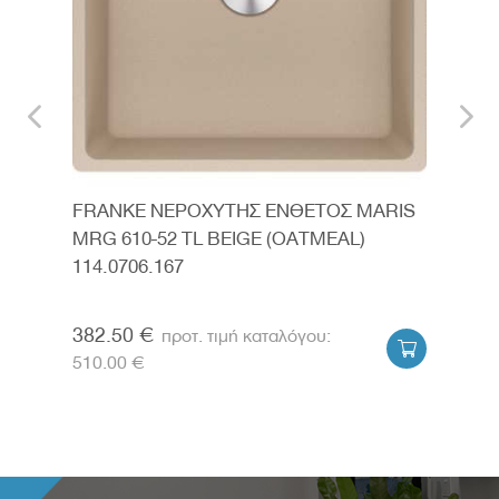
RIS
FRANKE ΝΕΡΟΧΥΤΗΣ ΕΝΘΕΤΟΣ MARIS
FRA
MRG 610-52 TL BEIGE (OATMEAL)
BLA
114.0706.167
114.
382.50 €
532


510.00 €
710.