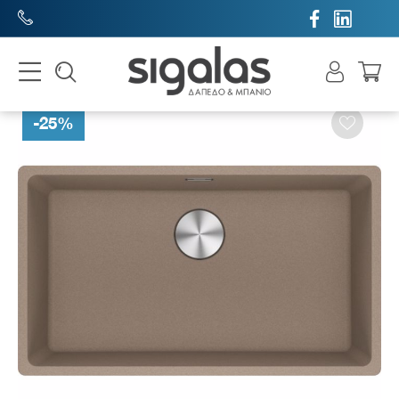


-
25
%