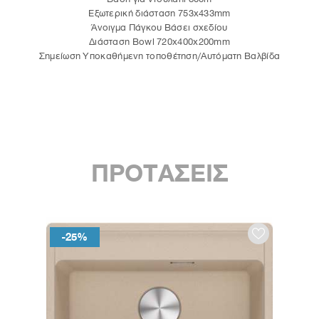
Εξωτερική διάσταση 753x433mm
Άνοιγμα Πάγκου Βάσει σχεδίου
∆ιάσταση Bowl 720x400x200mm
Σημείωση Υποκαθήμενη τοποθέτηση/Αυτόματη Βαλβίδα
ΠΡΟΤΑΣΕΙΣ
-25%
-