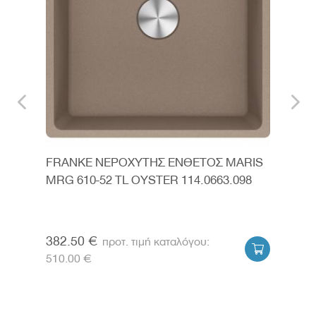
RIS
FRANKE ΝΕΡΟΧΥΤΗΣ ΕΝΘΕΤΟΣ MARIS
FRA
MRG 610-52 TL OYSTER 114.0663.098
FRA
610
114.
382.50 €
315


510.00 €
420.