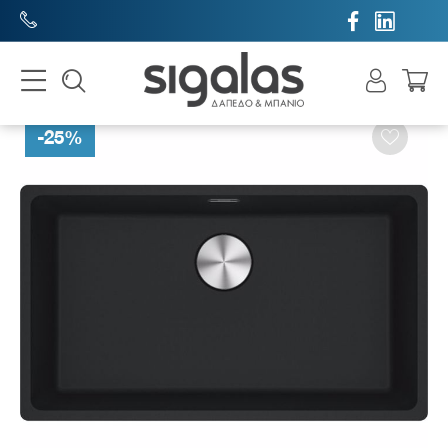


-
25
%