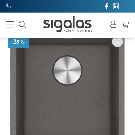


-
25
%