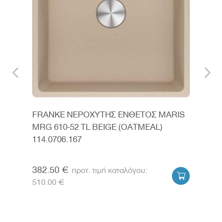
RIS
FRANKE ΝΕΡΟΧΥΤΗΣ ΕΝΘΕΤΟΣ MARIS
FRA
MRG 610-52 TL BEIGE (OATMEAL)
MRG
114.0706.167
382.50 €
457


510.00 €
610.