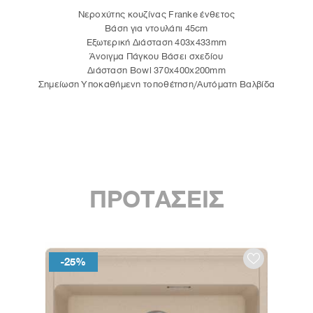
Νεροχύτης κουζίνας Franke ένθετος
Βάση για ντουλάπι 45cm
Εξωτερική ∆ιάσταση 403x433mm
Άνοιγμα Πάγκου Βάσει σχεδίου
∆ιάσταση Bowl 370x400x200mm
Σημείωση Υποκαθήμενη τοποθέτηση/Αυτόματη Βαλβίδα
ΠΡΟΤΑΣΕΙΣ
-25%
-