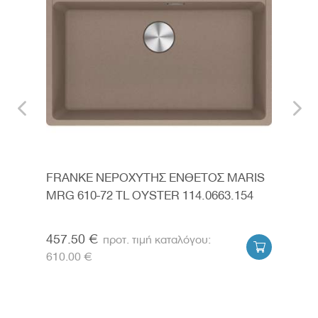
RIS
FRANKE ΝΕΡΟΧΥΤΗΣ ΕΝΘΕΤΟΣ MARIS
FRA
7
MRG 610-72 TL OYSTER 114.0663.154
MRG
114.
457.50 €
457


610.00 €
610.