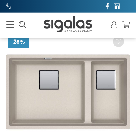


-
25
%