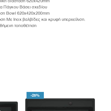
ρική διάσταση 620x420mm
α Πάγκου Βάσει σχεδίου
αση Bowl 620x420x200mm
ση Με Inox βαλβίδες και κρυφή υπερχείλιση.
θήμενη τοποθέτηση
-25%
-