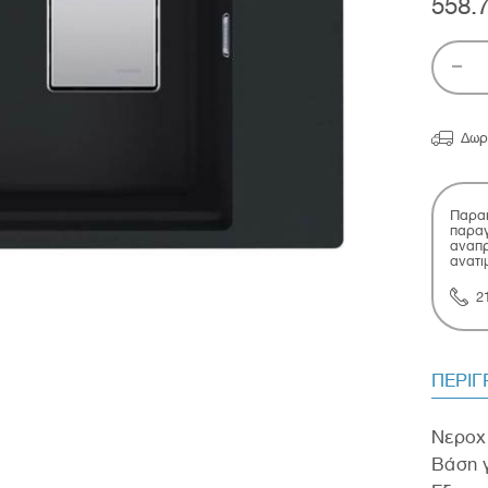
558.

Δωρ
Παρακ
παραγ
αναπρ
ανατι
2
ΠΕΡΙ
Νεροχύ
Βάση γ