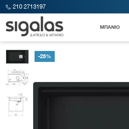
210 2713197
ΜΠΑΝΙΟ
SIGALAS STORE
ΚΟΥΖΙΝΑ
ΝΕΡΟΧΥΤΕΣ
FRANKE ΝΕΡΟΧΥ
-
25
%
Λεκάν