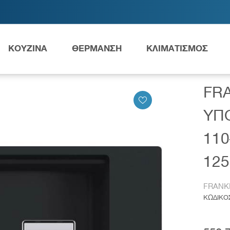
ΚΟΥΖΙΝΑ
ΘΕΡΜΑΝΣΗ
ΚΛΙΜΑΤΙΣΜΟΣ
ΤΗΣ KUBUS 2 ΥΠΟΚΑΘΗΜΕΝΟΣ MYTHOS KNG 110-62 BLACK MATT 
FR
Ανταλλακτικά Grundfos
ΥΠ
110
125
ες
Νιπτήρες
AMEA
FRANK
ΚΩΔΙΚΟ