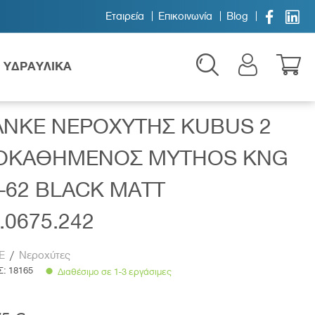


Εταιρεία
Επικοινωνία
Blog
ΥΔΡΑΥΛΙΚΑ
125.0675.242
ANKE ΝΕΡΟΧΥΤΗΣ KUBUS 2
ΟΚΑΘΗΜΕΝΟΣ MYTHOS KNG
-62 BLACK MATT
.0675.242
Παιδικά
E
/
Νεροχύτες
Σ:
18165
Διαθέσιμο σε 1-3 εργάσιμες