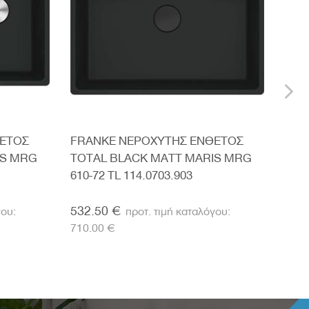
ΘΕΤΟΣ
FRANKE ΝΕΡΟΧΥΤΗΣ ΕΝΘΕΤΟΣ
FRA
IS MRG
TOTAL BLACK MATT MARIS MRG
MAR
610-72 TL 114.0703.903
GRE
532.50 €
382
710.00 €
510.