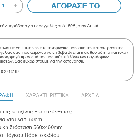
ΑΓΟΡΑΣΕ ΤΟ
1
εάν παράδοση για παραγγελίες από 150€, στην Αττική
αλούμε να επικοινωνείτε τηλεφωνικά πριν από την καταχώρηση της
γελίας σας, προκειμένου να επιβεβαιώνεται η διαθεσιμότητα και τυχόν
οσαρμογή τιμών από τον προμηθευτή λόγω των παγκόσμιων
μήσεων. Σας ευχαριστούμε για την κατανόηση.
10 2713197
ΓΡΑΦΗ
ΧΑΡΑΚΤΗΡΙΣΤΙΚΑ
ΑΡΧΕΙΑ
της κουζίνας Franke ένθετος
ια ντουλάπι 60cm
ρική διάσταση 560x460mm
α Πάγκου Βάσει σχεδίου