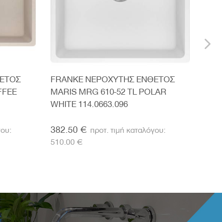
ΘΕΤΟΣ
FRANKE ΝΕΡΟΧΥΤΗΣ ΕΝΘΕΤΟΣ
FRA
FFEE
MARIS MRG 610-52 TL POLAR
MAR
WHITE 114.0663.096
114.
382.50 €
382
510.00 €
510.