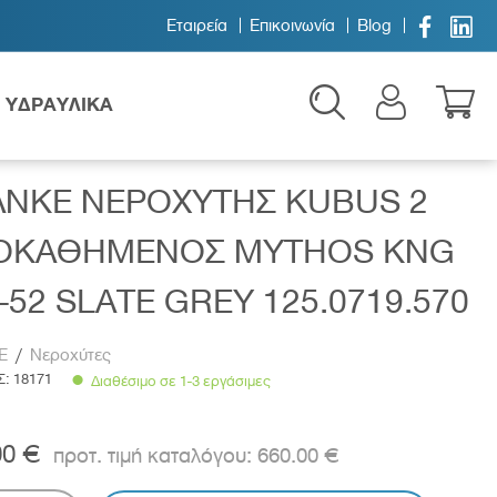


Εταιρεία
Επικοινωνία
Blog
ΥΔΡΑΥΛΙΚΑ
125.0719.570
ANKE ΝΕΡΟΧΥΤΗΣ KUBUS 2
ΟΚΑΘΗΜΕΝΟΣ MYTHOS KNG
-52 SLATE GREY 125.0719.570
E
/
Νεροχύτες
Παιδικά
Σ:
18171
Διαθέσιμο σε 1-3 εργάσιμες
00 €
660.00 €