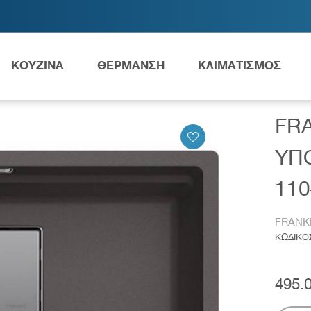
ΚΟΥΖΙΝΑ
ΘΕΡΜΑΝΣΗ
ΚΛΙΜΑΤΙΣΜΟΣ
ΤΗΣ KUBUS 2 ΥΠΟΚΑΘΗΜΕΝΟΣ MYTHOS KNG 110-52 SLATE GREY 
FR
Ανταλλακτικά Grundfos
ΥΠ
110
FRANK
ες
Νιπτήρες
AMEA
ΚΩΔΙΚΟ
495.