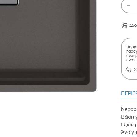

Δωρ
Παρακ
παραγ
αναπρ
ανατι
2
ΠΕΡΙ
Νεροχύ
Βάση γ
Εξωτε
Άνοιγμ