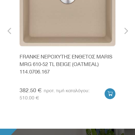
TAL
FRANKE ΝΕΡΟΧΥΤΗΣ ΕΝΘΕΤΟΣ MARIS
FRA
MRG 610-52 TL BEIGE (OATMEAL)
FRA
114.0706.167
610
114.
382.50 €
315


510.00 €
420.