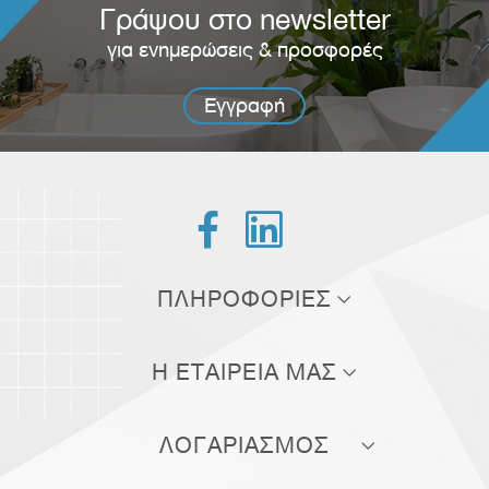
Γράψου στο newsletter
για ενημερώσεις & προσφορές
Εγγραφή


ΠΛΗΡΟΦΟΡΙΕΣ
Τρόποι αποστολής
Η ΕΤΑΙΡΕΙΑ ΜΑΣ
Τρόποι πληρωμής
Σχετικά με εμάς
Πολιτική επιστροφών
ΛΟΓΑΡΙΑΣΜΟΣ
Επικοινωνία
Όροι χρήσης