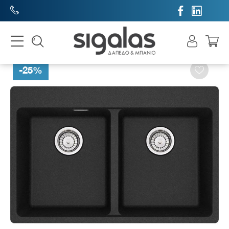


-
25
%