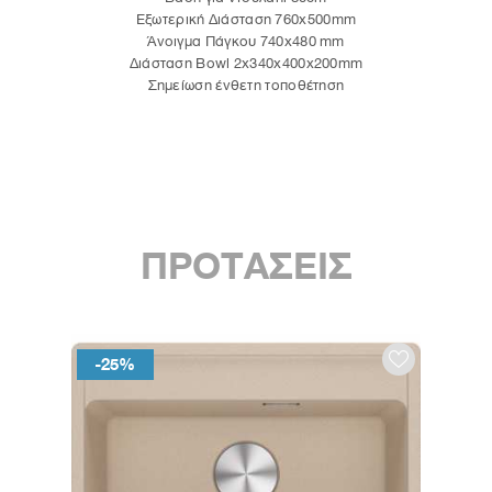
Εξωτερική ∆ιάσταση 760x500mm
Άνοιγμα Πάγκου 740x480 mm
∆ιάσταση Bowl 2x340x400x200mm
Σημείωση ένθετη τοποθέτηση
ΠΡΟΤΑΣΕΙΣ
-25%
-