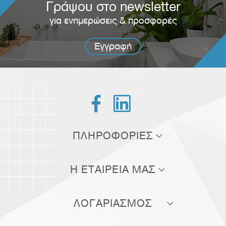
Γράψου στο newsletter
για ενημερώσεις & προσφορές
Εγγραφή


ΠΛΗΡΟΦΟΡΙΕΣ
Τρόποι αποστολής
Η ΕΤΑΙΡΕΙΑ ΜΑΣ
Τρόποι πληρωμής
Σχετικά με εμάς
Πολιτική επιστροφών
ΛΟΓΑΡΙΑΣΜΟΣ
Επικοινωνία
Όροι χρήσης