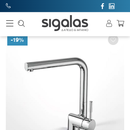


-
19
%