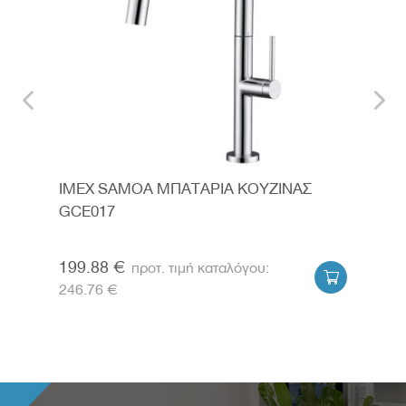
IMEX SAMOA ΜΠΑΤΑΡΙΑ ΚΟΥΖΙΝΑΣ
POR
0CR
GCE017
ΝΙΠ
199.88 €
119


246.76 €
198.