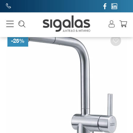


-
25
%