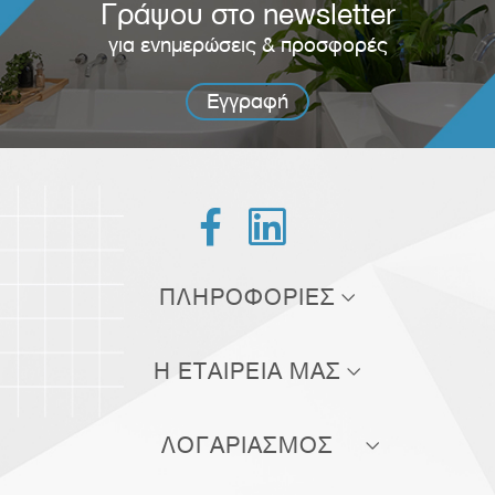
Γράψου στο newsletter
για ενημερώσεις & προσφορές
Εγγραφή


ΠΛΗΡΟΦΟΡΙΕΣ
Τρόποι αποστολής
Η ΕΤΑΙΡΕΙΑ ΜΑΣ
Τρόποι πληρωμής
Σχετικά με εμάς
Πολιτική επιστροφών
ΛΟΓΑΡΙΑΣΜΟΣ
Επικοινωνία
Όροι χρήσης