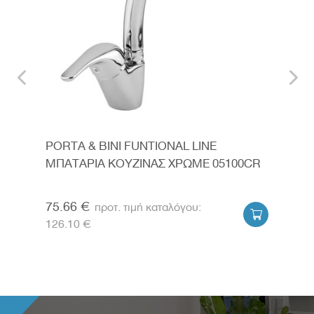
PORTA & BINI FUNTIONAL LINE
IDE
ΜΠΑΤΑΡΙΑ ΚΟΥΖΙΝΑΣ ΧΡΩΜΕ 05100CR
ΚΟΥ
BD4
75.66 €
186


126.10 €
248.