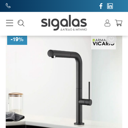


-
19
%