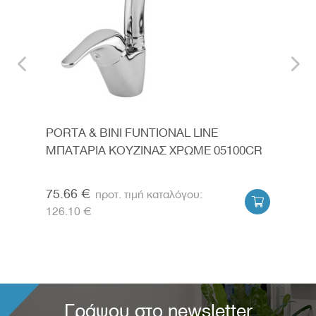
PORTA & BINI FUNTIONAL LINE
IDE
ΜΠΑΤΑΡΙΑ ΚΟΥΖΙΝΑΣ ΧΡΩΜΕ 05100CR
ΚΟΥ
BD4
75.66 €
153


126.10 €
204.
Γράψου στο newsletter