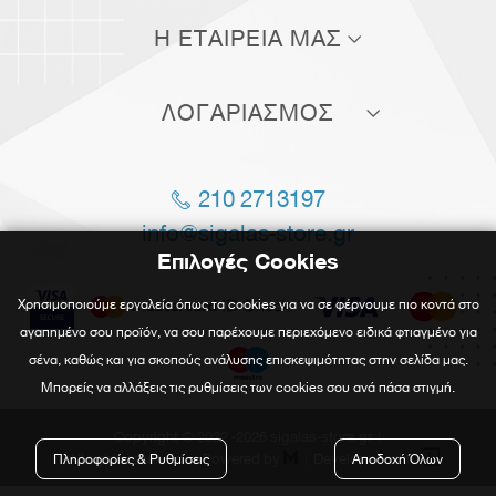
Τρόποι αποστολής
Η ΕΤΑΙΡΕΙΑ ΜΑΣ
Τρόποι πληρωμής
Σχετικά με εμάς
Πολιτική επιστροφών
ΛΟΓΑΡΙΑΣΜΟΣ
Επικοινωνία
Όροι χρήσης
Οι παραγγελίες μου
Blog
210 2713197
Οι διευθύνσεις μου
Θέσεις εργασίας
info@sigalas-store.gr
Πληροφορίες λογαριασμού
Επιλογές Cookies
Χρησιμοποιούμε εργαλεία όπως τα cookies για να σε φέρνουμε πιο κοντά στο
αγαπημένο σου προϊόν, να σου παρέχουμε περιεχόμενο ειδικά φτιαγμένο για
σένα, καθώς και για σκοπούς ανάλυσης επισκεψιμότητας στην σελίδα μας.
Μπορείς να αλλάξεις τις ρυθμίσεις των cookies σου ανά πάσα στιγμή.
Copyright © 2022
-2026 sigalas-store.gr
|

| All rights reserved. |
Powered by

|
Developed with
Πληροφορίες & Ρυθμίσεις
Αποδοχή Όλων