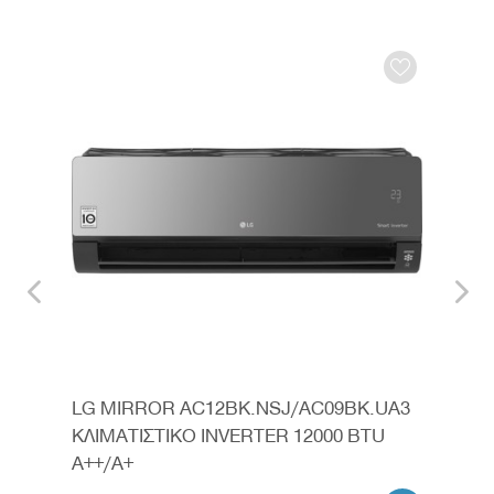
LG MIRROR AC12BK.NSJ/AC09BK.UA3
LG 
U
ΚΛΙΜΑΤΙΣΤΙΚΟ INVERTER 12000 BTU
ΚΛΙ
A++/A+
A++/