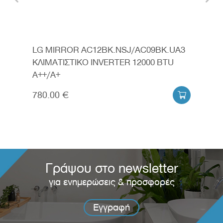
LG MIRROR AC12BK.NSJ/AC09BK.UA3
LG 
U
ΚΛΙΜΑΤΙΣΤΙΚΟ INVERTER 12000 BTU
ΚΛΙ
A++/A+
A++
780.00 €
760


Γράψου στο newsletter
για ενημερώσεις & προσφορές
Εγγραφή