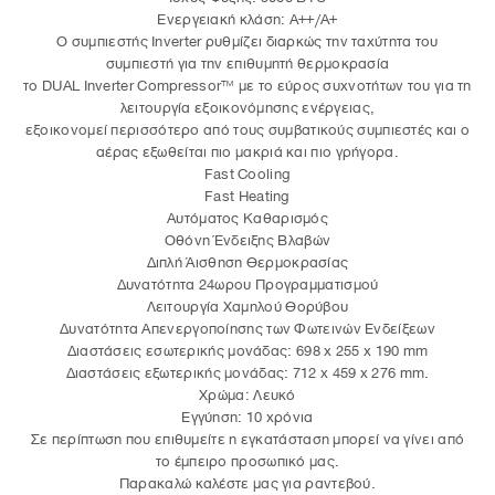
Ενεργειακή κλάση: A++/A+
Ο συμπιεστής Inverter ρυθμίζει διαρκώς την ταχύτητα του
συμπιεστή για την επιθυμητή θερμοκρασία
το DUAL Inverter Compressor™ με το εύρος συχνοτήτων του για τη
λειτουργία εξοικονόμησης ενέργειας,
εξοικονομεί περισσότερο από τους συμβατικούς συμπιεστές και ο
αέρας εξωθείται πιο μακριά και πιο γρήγορα.
Fast Cooling
Fast Heating
Αυτόματος Καθαρισμός
Οθόνη Ένδειξης Βλαβών
Διπλή Άισθηση Θερμοκρασίας
Δυνατότητα 24ωρου Προγραμματισμού
Λειτουργία Χαμηλού Θορύβου
Δυνατότητα Απενεργοποίησης των Φωτεινών Ενδείξεων
Διαστάσεις εσωτερικής μονάδας: 698 x 255 x 190 mm
Διαστάσεις εξωτερικής μονάδας: 712 x 459 x 276 mm.
Χρώμα: Λευκό
Εγγύηση: 10 χρόνια
Σε περίπτωση που επιθυμείτε η εγκατάσταση μπορεί να γίνει από
το έμπειρο προσωπικό μας.
Παρακαλώ καλέστε μας για ραντεβού.