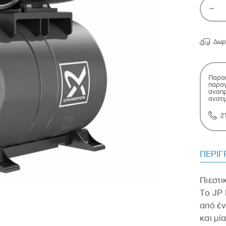

Δωρ
Παρακ
παραγ
αναπρ
ανατι
2
ΠΕΡΙ
Πιεστι
Το JP 
από έν
και μί