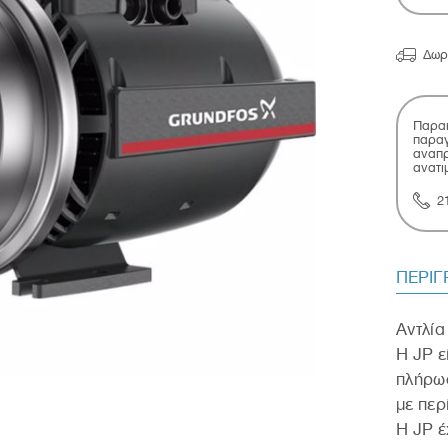

Δωρ
Παρακ
παραγ
αναπρ
ανατι
2
ΠΕΡΙ
Αντλία
Η JP ε
πλήρω
με περ
Η JP έ