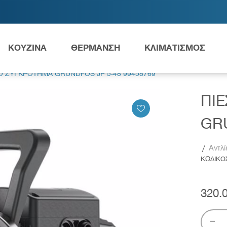
ΚΟΥΖΙΝΑ
ΘΕΡΜΑΝΣΗ
ΚΛΙΜΑΤΙΣΜΟΣ
Ο ΣΥΓΚΡΟΤΗΜΑ GRUNDFOS JP 5-48 99458769
ΠΙ
Ανταλλακτικά Grundfos
GRU
/
Αντλί
ΚΩΔΙΚΟ
ες
Νιπτήρες
AMEA
320.