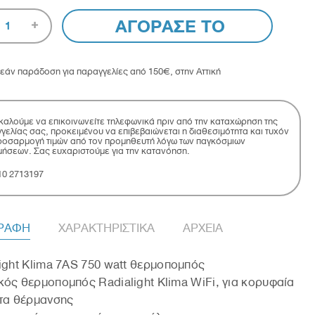
ΑΓΟΡΑΣΕ ΤΟ
1
εάν παράδοση για παραγγελίες από 150€, στην Αττική
αλούμε να επικοινωνείτε τηλεφωνικά πριν από την καταχώρηση της
γελίας σας, προκειμένου να επιβεβαιώνεται η διαθεσιμότητα και τυχόν
οσαρμογή τιμών από τον προμηθευτή λόγω των παγκόσμιων
μήσεων. Σας ευχαριστούμε για την κατανόηση.
10 2713197
ΓΡΑΦΗ
ΧΑΡΑΚΤΗΡΙΣΤΙΚΑ
ΑΡΧΕΙΑ
ight Klima 7AS 750 watt θερμοπομπός
ός θερμοπομπός Radialight Klima WiFi, για κορυφαία
ητα θέρμανσης