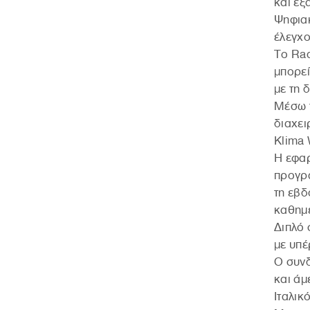
και εξ
Ψηφιακ
έλεγχο
To Rad
μπορεί
με τη 
Μέσω τ
διαχει
Klima 
Η εφαρ
προγρ
τη εβδ
καθημε
Διπλό
με υπέ
Ο συν
και άμ
Ιταλικ