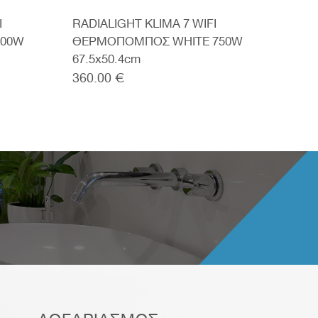
I
RADIALIGHT KLIMA 7 WIFI
RAD
000W
ΘΕΡΜΟΠΟΜΠΟΣ WHITE 750W
ΘΕΡ
67.5x50.4cm
79x
360.00 €
410