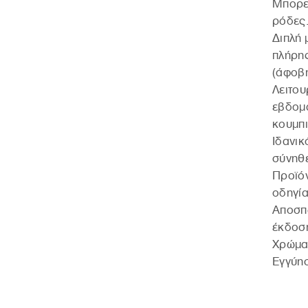
Μπορεί
ρόδες
Διπλή 
πλήρης
(άφοβη
Λειτου
εβδομα
κουμπι
Ιδανικ
σύνηθ
Προϊόν
οδηγία
Αποσπώ
έκδοση
Χρώμα
Εγγύησ