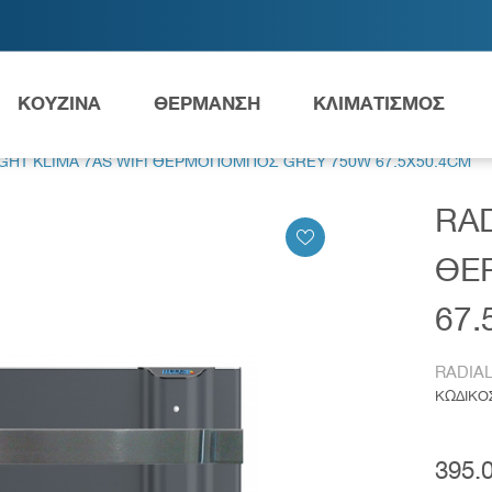
ΚΟΥΖΙΝΑ
ΘΕΡΜΑΝΣΗ
ΚΛΙΜΑΤΙΣΜΟΣ
IGHT KLIMA 7AS WIFI ΘΕΡΜΟΠΟΜΠΟΣ GREY 750W 67.5X50.4CM
RAD
Ανταλλακτικά Grundfos
ΘΕ
67.
ες
Νιπτήρες
AMEA
RADIA
ΚΩΔΙΚΟ
395.