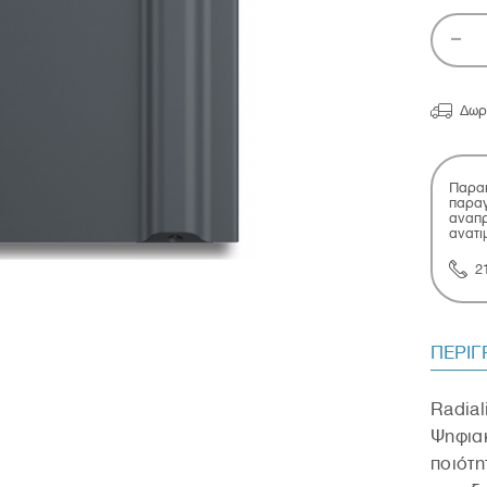

Δωρ
Παρακ
παραγ
αναπρ
ανατι
2
ΠΕΡΙ
Radial
Ψηφιακ
ποιότ