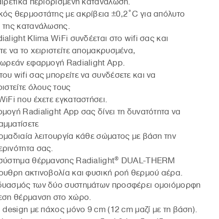
αιρετικά περιορισμένη κατανάλωση.
ός θερμοστάτης με ακρίβεια ±0,2°C για απόλυτο
 της κατανάλωσης.
ialight Klima WiFi συνδέεται στο wifi σας και
τε να το χειριστείτε απομακρυσμένα,
δωρεάν εφαρμογή Radialight App.
ου wifi σας μπορείτε να συνδέσετε και να
ριστείτε όλους τους
WiFi που έχετε εγκαταστήσει.
μογή Radialight App σας δίνει τη δυνατότητα να
αμματίσετε
ομαδιαία λειτουργία κάθε σώματος με βάση την
ρινότητα σας.
 σύστημα θέρμανσης Radialight® DUAL-THERM
ρυθρη ακτινοβολία και φυσική ροή θερμού αέρα.
δυασμός των δύο συστημάτων προσφέρει ομοιόμορφη
εση θέρμανση στο χώρο.
ό design με πάχος μόνο 9 cm (12 cm μαζί με τη βάση).