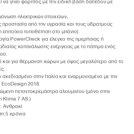
 να γίνει φορητός με την ειδική βάση δαπέδου με
.
μόνωση ηλεκτρικών στοιχείων,
 προστασία από την υγρασία και τους υδρατμούς
 επιτοίχια τοποθέτηση στο μπάνιο).
ργία PowerCheck για έλεγχο της ημερήσιας ή
διαίας κατανάλωσης ενέργειας με το πάτημα ενός
ού.
ό και για θέρμανση χώρων με ύψος μεγαλύτερο από το
ες.
 σχεδιασμένο στην Ιταλία και εναρμονισμένο με την
 EcoDesign 2018.
μενη πετσετοκρεμάστρα αλουμινίου (μόνο στην
 Klima 7 AS )
: Ανθρακί
η:5 χρόνια