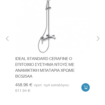
IDEAL STANDARD CERAFINE O
IDE
ΕΠΙΤΟΙΧΙΟ ΣΥΣΤΗΜΑ ΝΤΟΥΣ ΜΕ
ΕΠΙ
ΑΝΑΜΙΚΤΙΚΗ ΜΠΑΤΑΡΙΑ ΧΡΩΜΕ
ΑΝΑ
BC525AA
BC5
458.96 €
896


611.94 €
1195