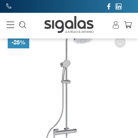


-
25
%