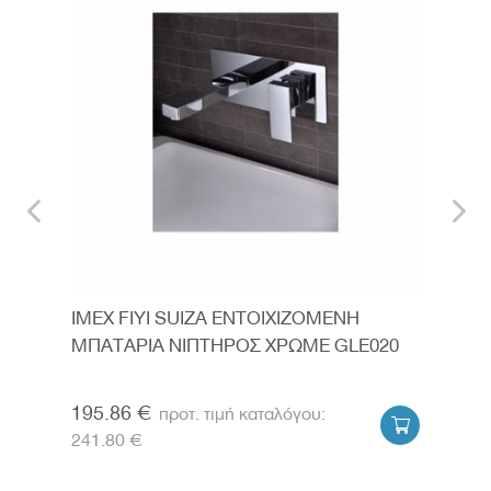
ΑΥΡΟ
IMEX FIYI SUIZA ΕΝΤΟΙΧΙΖΟΜΕΝΗ
IME
ΜΠΑΤΑΡΙΑ ΝΙΠΤΗΡΟΣ ΧΡΩΜΕ GLE020
GCE
195.86 €
159


241.80 €
197.