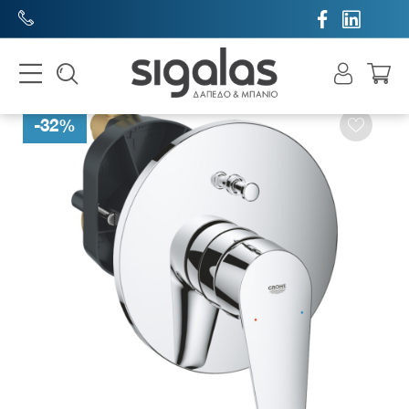


-
32
%