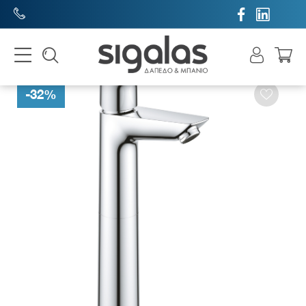


-
32
%