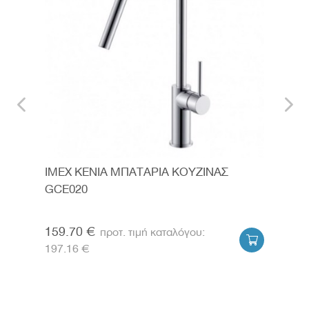
ΩΜΕ
IMEX KENIA ΜΠΑΤΑΡΙΑ ΚΟΥΖΙΝΑΣ
IME
GCE020
ΧΡΩ
159.70 €
145


197.16 €
179.