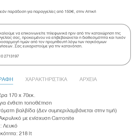
εάν παράδοση για παραγγελίες από 150€, στην Αττική
αλούμε να επικοινωνείτε τηλεφωνικά πριν από την καταχώρηση της
γελίας σας, προκειμένου να επιβεβαιώνεται η διαθεσιμότητα και τυχόν
οσαρμογή τιμών από τον προμηθευτή λόγω των παγκόσμιων
μήσεων. Σας ευχαριστούμε για την κατανόηση.
10 2713197
ΓΡΑΦΗ
ΧΑΡΑΚΤΗΡΙΣΤΙΚΑ
ΑΡΧΕΙΑ
ρα 170 x 70εκ.
ια ένθετη τοποθέτηση
όματη βαλβίδα (Δεν συμπεριλαμβάνεται στην τιμή)
Ακρυλικό με ενίσχυση Carronite
: Λευκό
κότητα: 218 lt