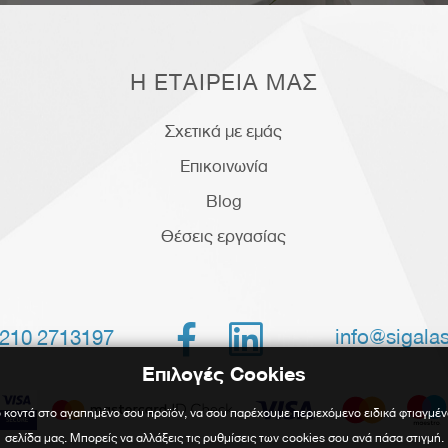
Η ΕΤΑΙΡΕΙΑ ΜΑΣ
Σχετικά με εμάς
Επικοινωνία
Blog
Θέσεις εργασίας


info@sigalas
210 2713197
Επιλογές Cookies
 κοντά στο αγαπημένο σου προϊόν, να σου παρέχουμε περιεχόμενο ειδικά φτιαγμέν
σελίδα μας. Μπορείς να αλλάξεις τις ρυθμίσεις των cookies σου ανά πάσα στιγμή.