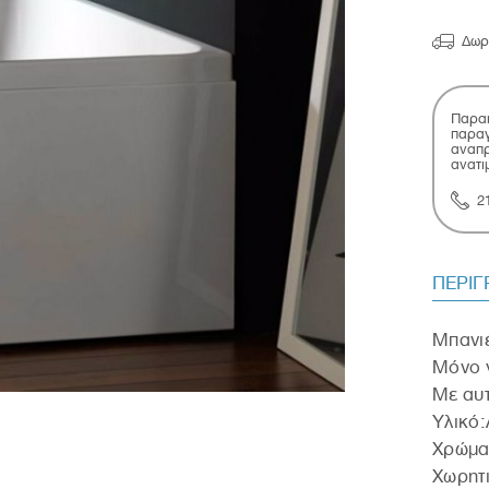

Δωρ
Παρακ
παραγ
αναπρ
ανατι
2
ΠΕΡΙ
Μπανιέ
Μόνο γ
Mε αυτ
Υλικό:
Χρώμα
Χωρητι