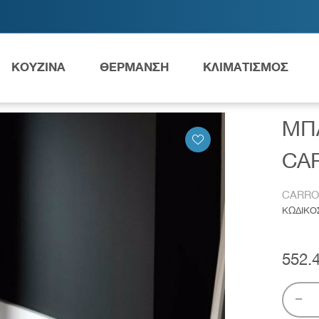
ΚΟΥΖΙΝΑ
ΘΕΡΜΑΝΣΗ
ΚΛΙΜΑΤΙΣΜΟΣ
ΝΙΕΡΑ CARRON PROFILE CARRONITE 170X70 462C
ΜΠ
Ανταλλακτικά Grundfos
CAR
CARR
ΚΩΔΙΚΟ
ες
Νιπτήρες
AMEA
552.