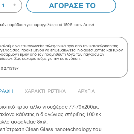
ΑΓΟΡΑΣΕ ΤΟ
1
εάν παράδοση για παραγγελίες από 150€, στην Αττική
αλούμε να επικοινωνείτε τηλεφωνικά πριν από την καταχώρηση της
γελίας σας, προκειμένου να επιβεβαιώνεται η διαθεσιμότητα και τυχόν
οσαρμογή τιμών από τον προμηθευτή λόγω των παγκόσμιων
μήσεων. Σας ευχαριστούμε για την κατανόηση.
10 2713197
ΓΡΑΦΗ
ΧΑΡΑΚΤΗΡΙΣΤΙΚΑ
ΑΡΧΕΙΑ
ιστικό κρύσταλλο ντουζιέρας 77-79x200εκ.
χίονα κάθετης ή διαγώνιας στήριξης 100 εκ.
λλο ασφαλείας 8χιλ.
 επίστρωση Clean Glass nanotechnology που