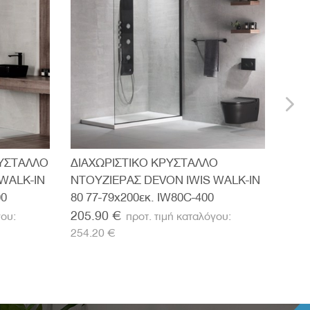
ΡΥΣΤΑΛΛΟ
ΔΙΑΧΩΡΙΣΤΙΚΟ ΚΡΥΣΤΑΛΛΟ
ΔΙΑ
WALK-IN
ΝΤΟΥΖΙΕΡΑΣ DEVON IWIS WALK-IN
ΝΤΟ
00
80 77-79x200εκ. IW80C-400
90 8
205.90 €
220
254.20 €
272.