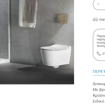

Δωρ
Παρακ
παραγ
αναπρ
ανατι
2
ΠΕΡΙ
Διαχωρ
Με βρα
Κρύστα
Eιδική