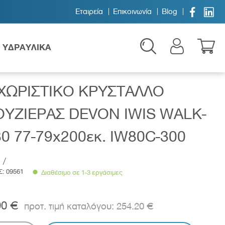


Εταιρεία
Επικοινωνία
Blog
ΥΔΡΑΥΛΙΚΑ
ΧΩΡΙΣΤΙΚΟ ΚΡΥΣΤΑΛΛΟ
ΥΖΙΕΡΑΣ DEVON IWIS WALK-
80 77-79x200εκ. IW80C-300
/
Παιδικά
Σ:
09561
Διαθέσιμο σε 1-3 εργάσιμες
90 €
254.20 €