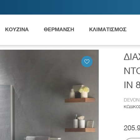
ΚΟΥΖΙΝΑ
ΘΕΡΜΑΝΣΗ
ΚΛΙΜΑΤΙΣΜΟΣ
N IWIS WALK-IN 80 77-79X200ΕΚ. IW80C-300
ΔΙΑ
Ανταλλακτικά Grundfos
ΝΤΟ
IN 
DEVON
ες
Νιπτήρες
AMEA
ΚΩΔΙΚΟ
205.