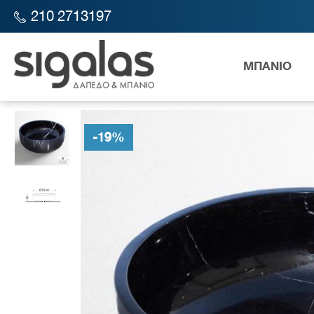
210 2713197
ΜΠΑΝΙΟ
SIGALAS STORE
ΜΠΑΝΙΟ
ΕΙΔΗ ΥΓΙΕΙΝΗΣ
ΝΙΠΤΗΡΕΣ
Ν
-
19
%
Λεκάν