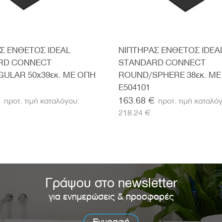
Σ ΕΝΘΕΤΟΣ IDEAL
ΝΙΠΤΗΡΑΣ ΕΝΘΕΤΟΣ IDEA
RD CONNECT
STANDARD CONNECT
ULAR 50x39εκ. ΜΕ ΟΠΗ
ROUND/SPHERE 38εκ. ΜΕ
E504101
€
163.68 €
218.24 €
Γράψου στο newsletter
για ενημερώσεις & προσφορές
Εγγραφή