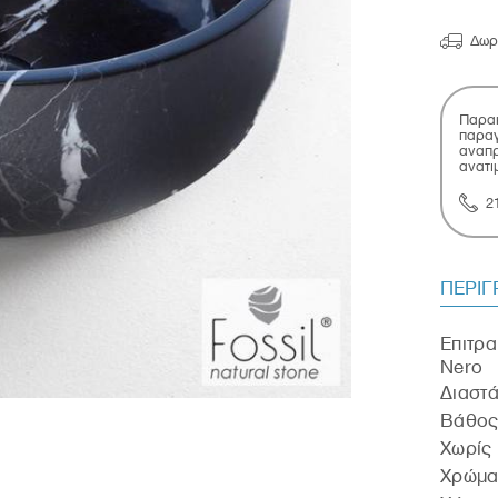

Δωρ
Παρακ
παραγ
αναπρ
ανατι
2
ΠΕΡΙ
Επιτρα
Nero
Διαστά
Βάθος
Χωρίς 
Χρώμα