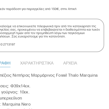
εάν παράδοση για παραγγελίες από 150€, στην Αττική
αλούμε να επικοινωνείτε τηλεφωνικά πριν από την καταχώρηση της
γελίας σας, προκειμένου να επιβεβαιώνεται η διαθεσιμότητα και τυχόν
οσαρμογή τιμών από τον προμηθευτή λόγω των παγκόσμιων
μήσεων. Σας ευχαριστούμε για την κατανόηση.
10 2713197
ΓΡΑΦΗ
ΧΑΡΑΚΤΗΡΙΣΤΙΚΑ
ΑΡΧΕΙΑ
πέζιος Νιπτήρας Μαρμάρινος Fossil Thalo Marquina
σεις: Φ39x14εκ.
 γούρνας: 10εκ.
υπερχείλιση
: Marquina Nero