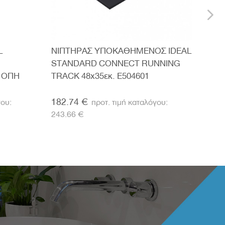
L
ΝΙΠΤΗΡΑΣ ΥΠΟΚΑΘΗΜΕΝΟΣ IDEAL
ΝΙΠ
STANDARD CONNECT RUNNING
STA
 ΟΠΗ
TRACK 48x35εκ. E504601
REC
182.74 €
210
243.66 €
280.