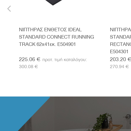
DEAL
ΝΙΠΤΗΡΑΣ ΕΝΘΕΤΟΣ IDEAL
ΝΙΠΤΗΡΑ
NG
STANDARD CONNECT RUNNING
STANDA
TRACK 62x41εκ. E504901
RECTANG
E504301
225.06 €
203.20 
300.08 €
270.94 €