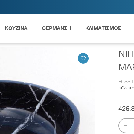
ΚΟΥΖΙΝΑ
ΘΕΡΜΑΝΣΗ
ΚΛΙΜΑΤΙΣΜΟΣ
ΙΠΤΗΡΑΣ FOSSIL THALO Φ39 MARQUINA NERO DR39-400
ΝΙΠ
Ανταλλακτικά Grundfos
MA
FOSSIL
ΚΩΔΙΚΟ
ες
Νιπτήρες
AMEA
426.