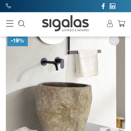


-
19
%