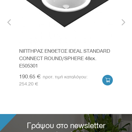
ARD
ΝΙΠΤΗΡΑΣ ΕΝΘΕΤΟΣ IDEAL STANDARD
ΝΙΠ
κ.
CONNECT ROUND/SPHERE 48εκ.
CON
E505301
E50
190.65 €
225


254.20 €
300.
Γράψου στο newsletter