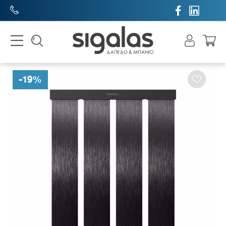


-
19
%