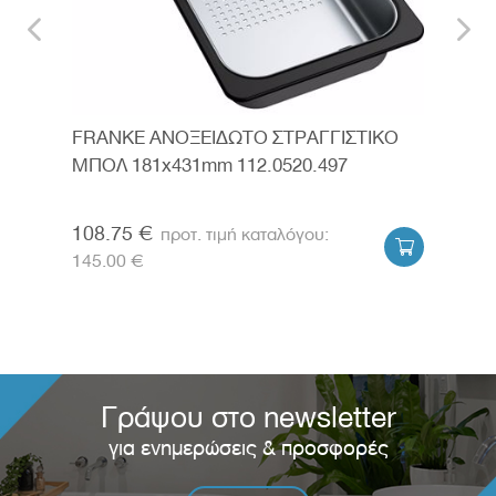
FRANKE ΑΝΟΞΕΙΔΩΤΟ ΣΤΡΑΓΓΙΣΤΙΚΟ
SCH
 cm
ΜΠΟΛ 181x431mm 112.0520.497
33.6
108.75 €
145


145.00 €
179.
Γράψου στο newsletter
για ενημερώσεις & προσφορές