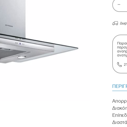

Δωρ
Παρακ
παραγ
αναπρ
ανατι
2
ΠΕΡΙ
Απορρ
Διακόπ
Επίπε
Διαστ