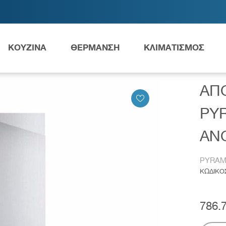
ΚΟΥΖΙΝΑ
ΘΕΡΜΑΝΣΗ
ΚΛΙΜΑΤΙΣΜΟΣ
ΤΗΡΑΣ ΟΡΟΦΗΣ PYRAMIS CIELO 90ΕΚ. 065018501 ΑΝΟΞΕΙΔΩΤΟ 
ΑΠ
Ανταλλακτικά Grundfos
PYR
ΑΝΟ
PYRAM
ες
Νιπτήρες
AMEA
ΚΩΔΙΚΟ
786.