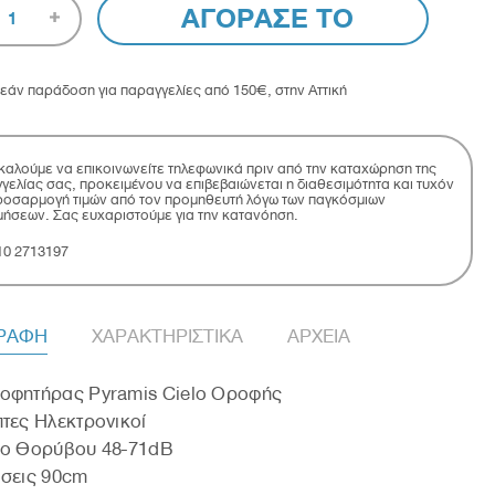
ΑΓΟΡΑΣΕ ΤΟ
1
εάν παράδοση για παραγγελίες από 150€, στην Αττική
αλούμε να επικοινωνείτε τηλεφωνικά πριν από την καταχώρηση της
γελίας σας, προκειμένου να επιβεβαιώνεται η διαθεσιμότητα και τυχόν
οσαρμογή τιμών από τον προμηθευτή λόγω των παγκόσμιων
μήσεων. Σας ευχαριστούμε για την κατανόηση.
10 2713197
ΓΡΑΦΗ
ΧΑΡΑΚΤΗΡΙΣΤΙΚΑ
ΑΡΧΕΙΑ
οφητήρας Pyramis Cielo Οροφής
τες Ηλεκτρονικοί
δο Θορύβου 48-71dB
άσεις 90cm