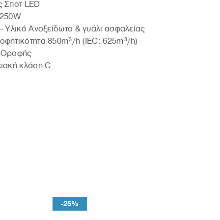
ς Σποτ LED
 250W
- Υλικό Ανοξείδωτο & γυάλι ασφαλείας
φητικότητα 850m³/h (IEC: 625m³/h)
 Οροφής
ιακή κλάση C
-25%
-