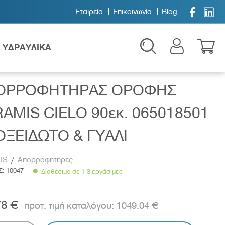


Εταιρεία
Επικοινωνία
Blog
ΥΔΡΑΥΛΙΚΑ
& ΓΥΑΛΙ
ΟΡΡΟΦΗΤΗΡΑΣ ΟΡΟΦΗΣ
AMIS CIELO 90εκ. 065018501
ΞΕΙΔΩΤΟ & ΓΥΑΛΙ
IS
/
Απορροφητήρες
Παιδικά
Σ:
10047
Διαθέσιμο σε 1-3 εργάσιμες
78 €
1049.04 €