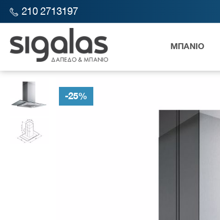
210 2713197
ΜΠΑΝΙΟ
SIGALAS STORE
ΚΟΥΖΙΝΑ
ΑΠΟΡΡΟΦΗΤΗΡΕΣ
ΑΠΟΡΡΟΦΗ
-
25
%
Λεκάν