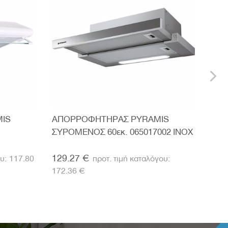
IS
ΑΠΟΡΡΟΦΗΤΗΡΑΣ PYRAMIS
ΑΠΟ
ΣΥΡΟΜΕΝΟΣ 60εκ. 065017002 INOX
ΣΥΡ
ΚΑΦ
129.27 €
129
117.80
172.36 €
172.