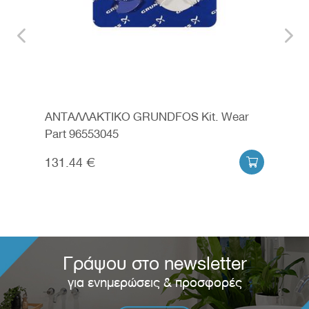
f
ΑΝΤΑΛΛΑΚΤΙΚΟ GRUNDFOS Kit. Wear
ΑΝΤ
Part 96553045
988
131.44 €
210


Γράψου στο newsletter
για ενημερώσεις & προσφορές